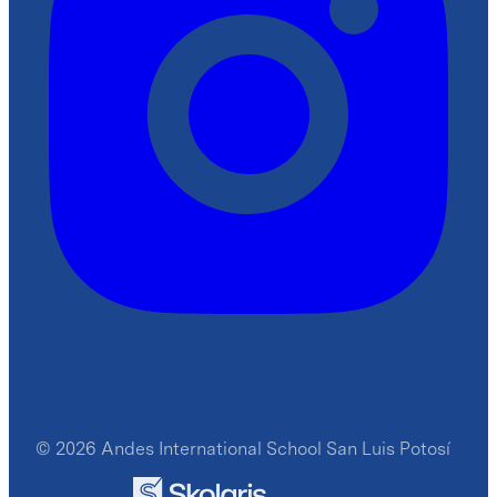
© 2026 Andes International School San Luis Potosí